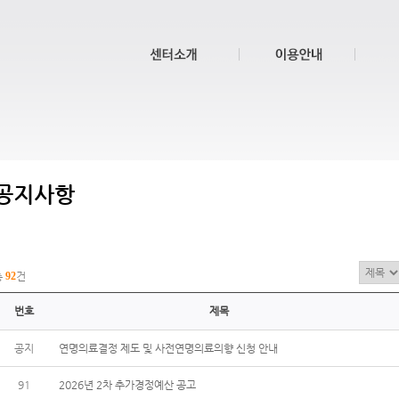
공지사항
총
92
건
번호
제목
공지
연명의료결정 제도 및 사전연명의료의향 신청 안내
91
2026년 2차 추가경정예산 공고