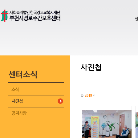
사진첩
총
2019
건