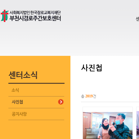
사진첩
총
2019
건